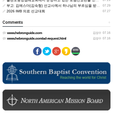
올랜도중앙침례교회에서 운영하고 있는 로뎀선교관을 소개해 드립니다
07.29
부고: 김에스더(김숙형) 선교사께서 하나님의 부르심을 받았습니다.
07.29
2026 IMB 의료 선교대회
07.27
Comments
+
www.hebronguide.com
김성수
07.16
www.hebronguide.com/ad-request.html
김성수
07.16