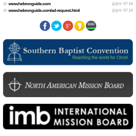
www.hebronguide.com
김성수
07.16
www.hebronguide.com/ad-request.html
김성수
07.16