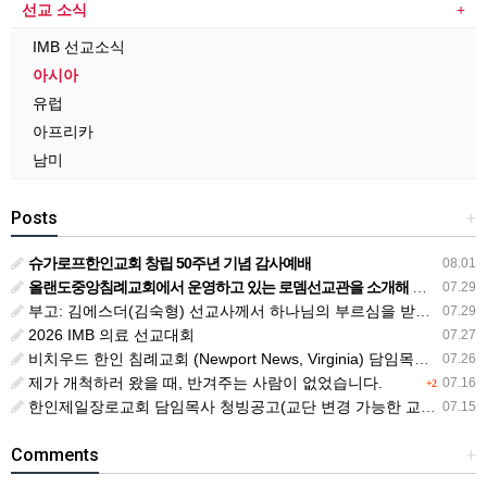
선교 소식
IMB 선교소식
아시아
유럽
아프리카
남미
Posts
+
슈가로프한인교회 창립 50주년 기념 감사예배
08.01
올랜도중앙침례교회에서 운영하고 있는 로뎀선교관을 소개해 드립니다
07.29
부고: 김에스더(김숙형) 선교사께서 하나님의 부르심을 받았습니다.
07.29
2026 IMB 의료 선교대회
07.27
비치우드 한인 침례교회 (Newport News, Virginia) 담임목사 청빙
07.26
제가 개척하러 왔을 때, 반겨주는 사람이 없었습니다.
07.16
+2
한인제일장로교회 담임목사 청빙공고(교단 변경 가능한 교회)
07.15
Comments
+