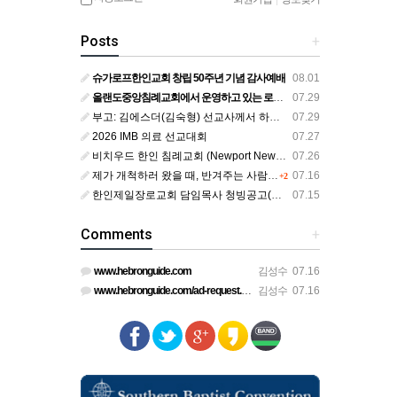
Posts
+
슈가로프한인교회 창립 50주년 기념 감사예배
08.01
올랜도중앙침례교회에서 운영하고 있는 로뎀선교관을 소개해 드립니다
07.29
부고: 김에스더(김숙형) 선교사께서 하나님의 부르심을 받았습니다.
07.29
2026 IMB 의료 선교대회
07.27
비치우드 한인 침례교회 (Newport News, Virginia) 담임목사 청빙
07.26
제가 개척하러 왔을 때, 반겨주는 사람이 없었습니다.
07.16
+2
한인제일장로교회 담임목사 청빙공고(교단 변경 가능한 교회)
07.15
Comments
+
www.hebronguide.com
김성수
07.16
www.hebronguide.com/ad-request.html
김성수
07.16