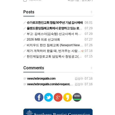
Posts
+
슈가로프한인교회 창립 50주년 기념 감사예배
08.01
올랜도중앙침례교회에서 운영하고 있는 로뎀선교관을 소개해 드립니다
07.29
부고: 김에스더(김숙형) 선교사께서 하나님의 부르심을 받았습니다.
07.29
2026 IMB 의료 선교대회
07.27
비치우드 한인 침례교회 (Newport News, Virginia) 담임목사 청빙
07.26
제가 개척하러 왔을 때, 반겨주는 사람이 없었습니다.
07.16
+2
한인제일장로교회 담임목사 청빙공고(교단 변경 가능한 교회)
07.15
Comments
+
www.hebronguide.com
김성수
07.16
www.hebronguide.com/ad-request.html
김성수
07.16