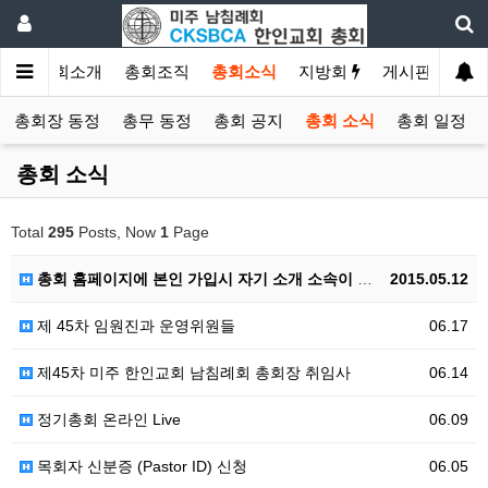
인
총회소개
총회조직
총회소식
지방회
게시판
자료
총회장 동정
총무 동정
총회 공지
총회 소식
총회 일정
총회 소식
Total
295
Posts, Now
1
Page
총회 홈페이지에 본인 가입시 자기 소개 소속이 빠지면 삭제의 대상이 됩니다. 기억해 주셔요.
2015.05.12
제 45차 임원진과 운영위원들
06.17
제45차 미주 한인교회 남침례회 총회장 취임사
06.14
정기총회 온라인 Live
06.09
목회자 신분증 (Pastor ID) 신청
06.05