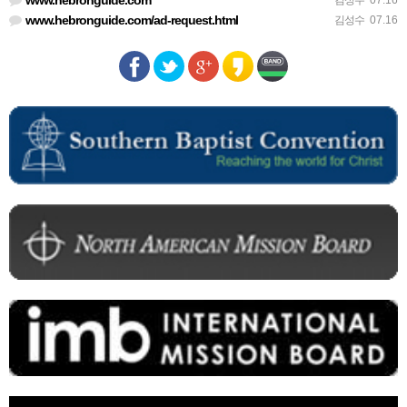
www.hebronguide.com
김성수
07.16
www.hebronguide.com/ad-request.html
김성수
07.16