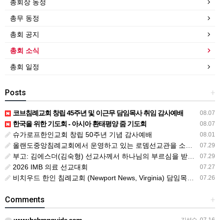
총회장 동정
총무 동정
총회 공지
총회 소식
총회 일정
Posts
+
코브침례교회 창립 45주년 및 이근무 담임목사 취임 감사예배
08.07
한국을 위한 기도회 - 아시아 환태평양 줌 기도회
08.07
슈가로프한인교회 창립 50주년 기념 감사예배
08.01
올랜도중앙침례교회에서 운영하고 있는 로뎀선교관을 소개해 드립니다
07.29
부고: 김에스더(김숙형) 선교사께서 하나님의 부르심을 받았습니다.
07.29
2026 IMB 의료 선교대회
07.27
비치우드 한인 침례교회 (Newport News, Virginia) 담임목사 청빙
07.26
Comments
+