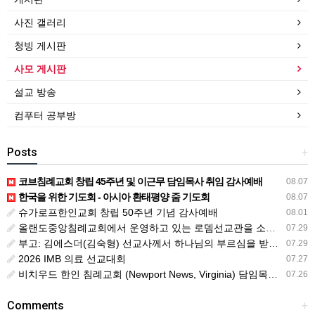
사진 갤러리
청빙 게시판
사모 게시판
설교 방송
컴푸터 공부방
Posts
+
코브침례교회 창립 45주년 및 이근무 담임목사 취임 감사예배
08.07
한국을 위한 기도회 - 아시아 환태평양 줌 기도회
08.07
슈가로프한인교회 창립 50주년 기념 감사예배
08.01
올랜도중앙침례교회에서 운영하고 있는 로뎀선교관을 소개해 드립니다
07.29
부고: 김에스더(김숙형) 선교사께서 하나님의 부르심을 받았습니다.
07.29
2026 IMB 의료 선교대회
07.27
비치우드 한인 침례교회 (Newport News, Virginia) 담임목사 청빙
07.26
Comments
+