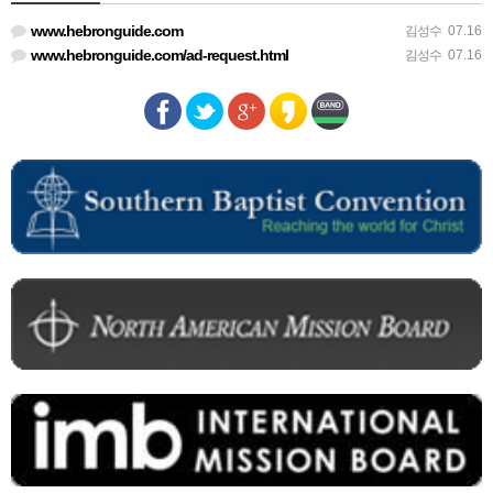
www.hebronguide.com
김성수
07.16
www.hebronguide.com/ad-request.html
김성수
07.16