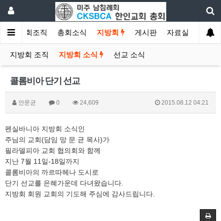
소개
총회조직
총회소식
지방회
게시판
자료실
지방회 조직
지방회 소식
선교 소식
콜롬비아 단기 선교
안문균
0
24,609
2015.08.12 04:21
펜실바니아 지방회 소식인
주님의 교회(담임 망 문 균 목사)가
필라델피아 교회 협의회와 함께
지난 7월 11일-18일까지
콜롬비아의 까르따헤나 도시로
단기 선교를 은혜가운데 다녀왔습니다.
지방회 회원 교회의 기도해 주심에 감사드립니다.