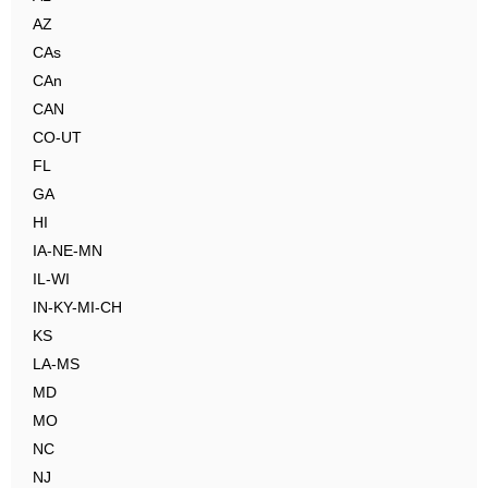
AZ
CAs
CAn
CAN
CO-UT
FL
GA
HI
IA-NE-MN
IL-WI
IN-KY-MI-CH
KS
LA-MS
MD
MO
NC
NJ