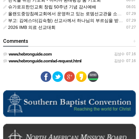
한국을 위한 기도회 - 아시아 환태평양 줌 기도회
08.07
슈가로프한인교회 창립 50주년 기념 감사예배
08.01
올랜도중앙침례교회에서 운영하고 있는 로뎀선교관을 소개해 드립니다
07.29
부고: 김에스더(김숙형) 선교사께서 하나님의 부르심을 받았습니다.
07.29
2026 IMB 의료 선교대회
07.27
Comments
+
www.hebronguide.com
김성수
07.16
www.hebronguide.com/ad-request.html
김성수
07.16