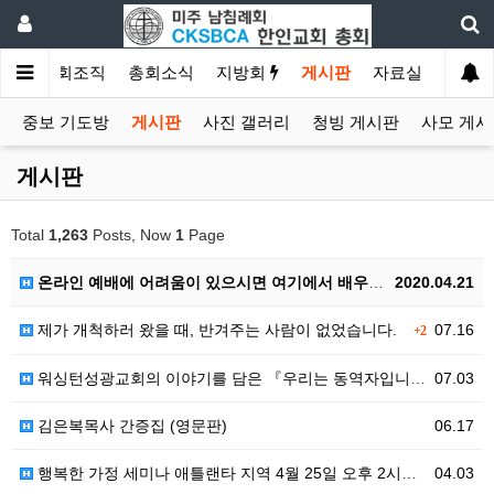
소개
총회조직
총회소식
지방회
게시판
자료실
중보 기도방
게시판
사진 갤러리
청빙 게시판
사모 게시
게시판
Total
1,263
Posts, Now
1
Page
온라인 예배에 어려움이 있으시면 여기에서 배우셔요.
2020.04.21
제가 개척하러 왔을 때, 반겨주는 사람이 없었습니다.
07.16
+2
워싱턴성광교회의 이야기를 담은 『우리는 동역자입니다』영문판 『The God I Met』
07.03
김은복목사 간증집 (영문판)
06.17
행복한 가정 세미나 애틀랜타 지역 4월 25일 오후 2시부터
04.03