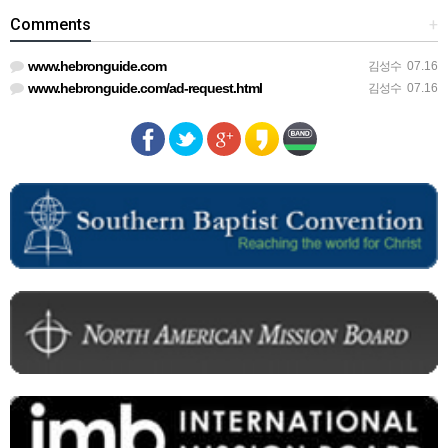
Comments
+
www.hebronguide.com
김성수
07.16
www.hebronguide.com/ad-request.html
김성수
07.16