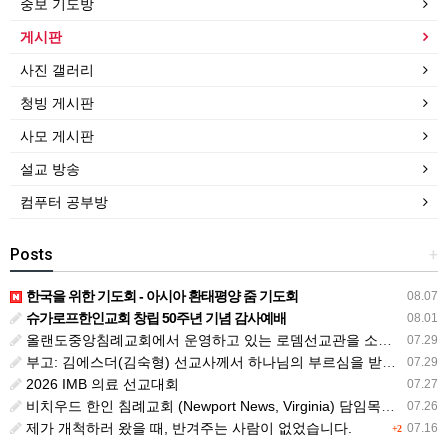
중보 기도방
게시판
사진 갤러리
청빙 게시판
사모 게시판
설교 방송
컴푸터 공부방
Posts
+
한국을 위한 기도회 - 아시아 환태평양 줌 기도회
08.07
슈가로프한인교회 창립 50주년 기념 감사예배
08.01
올랜도중앙침례교회에서 운영하고 있는 로뎀선교관을 소개해 드립니다
07.29
부고: 김에스더(김숙형) 선교사께서 하나님의 부르심을 받았습니다.
07.29
2026 IMB 의료 선교대회
07.27
비치우드 한인 침례교회 (Newport News, Virginia) 담임목사 청빙
07.26
제가 개척하러 왔을 때, 반겨주는 사람이 없었습니다.
07.16
+2