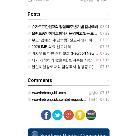
Posts
+
슈가로프한인교회 창립 50주년 기념 감사예배
08.01
올랜도중앙침례교회에서 운영하고 있는 로뎀선교관을 소개해 드립니다
07.29
부고: 김에스더(김숙형) 선교사께서 하나님의 부르심을 받았습니다.
07.29
2026 IMB 의료 선교대회
07.27
비치우드 한인 침례교회 (Newport News, Virginia) 담임목사 청빙
07.26
제가 개척하러 왔을 때, 반겨주는 사람이 없었습니다.
07.16
+2
한인제일장로교회 담임목사 청빙공고(교단 변경 가능한 교회)
07.15
Comments
+
www.hebronguide.com
김성수
07.16
www.hebronguide.com/ad-request.html
김성수
07.16