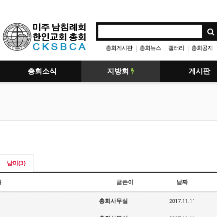
총회게시판
총회뉴스
갤러리
총회공지
|
|
|
총회소식
지방회
게시판
남미(3)
목
글쓴이
날짜
총회사무실
2017.11.11