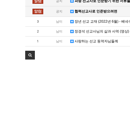
파송 선교사로 인준받기 위한 서류
공지
협력선교사로 인준받으려면
공지
장년 선교 교재 (2022년 6월) - 베
3
남미
정경석 선교사님의 삶과 사역 (영상)
2
남미
사랑하는 선교 동역자님들께
1
남미