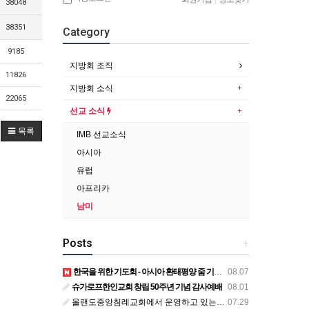
38048
38351
Category
9185
지방회 조직
11826
지방회 소식
22065
선교 소식
목록
IMB 선교소식
아시아
유럽
아프리카
남미
Posts
+
한국을 위한 기도회 - 아시아 환태평양 줌 기도회
08.07
슈가로프한인교회 창립 50주년 기념 감사예배
08.01
올랜도중앙침례교회에서 운영하고 있는 로뎀선교관을 소개해 드립니다
07.29