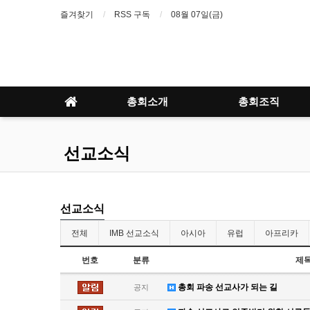
즐겨찾기
RSS 구독
08월 07일(금)
총회소개
총회조직
선교소식
선교소식
전체
IMB 선교소식
아시아
유럽
아프리카
번호
분류
제
총회 파송 선교사가 되는 길
공지