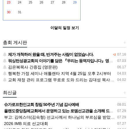
23
24
25
26
27
28
29
30
31
이달의 일정 보기
총회 게시판
+
제가 개척하러 왔을 때, 반겨주는 사람이 없었습니다.
07.16
+2
워싱턴성광교회의 이야기를 담은 『우리는 동역자입니다』영문판 『The God I Met』
07.03
김은복목사 간증집 (영문판)
06.17
행복한 가정 세미나 애틀랜타 지역 4월 25일 오후 2시부터
04.03
교회 재정 관리 프로그램 무료로 도와 드리는 김대성 목사님의 사랑
04.02
최신글
+
슈가로프한인교회 창립 50주년 기념 감사예배
08.01
올랜도중앙침례교회에서 운영하고 있는 로뎀선교관을 소개해 드립니다
07.29
부고: 김에스더(김숙형) 선교사께서 하나님의 부르심을 받았습니다.
07.29
2026 IMB 의료 선교대회
07.27