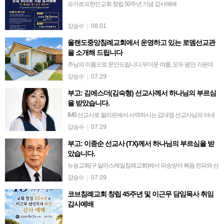
슈가로프한인교회 창립 50주년 기념 감사예배
강승수
|
08.01
올랜도중앙침례교회에서 운영하고 있는 로뎀선교관
을 소개해 드립니다
주님의 이름으로 문안드립니다.무더운 여름, 모두 평안 가운데
지내고 계신지요?올랜도 중앙침례교회에서 운영하고 있는 로뎀
강승수
|
07.29
선교관을 소개해 드립니다.로뎀선교관은 사역의 현장에서 쉼 없
부고: 김에스더(김숙형) 선교사께서 하나님의 부르심
이 헌신하시다가 재충전의 시간이 필요한…
을 받았습니다.
IMB 선교사로 필리핀에서 사역하시는 김대영 선교사님의 아내
이신 에스더 선교사께서 64세의 일기로, 2026년 7월 15일(수) 새
강승수
|
07.29
벽 4시 12분, 하나님의 부르심을 받아 주님의 품에 안기셨다는 안
부고: 이종순 선교사 (TX)께서 하나님의 부르심을 받
타까운 소식을 전해…
았습니다.
뉴송교회(구 달라스제일침례교회)에서 파송받아 복음 전파와 선
교에 헌신하신 이종순 선교사님께서 1988년부터 1995년까지 파
강승수
|
07.09
라과이와 우즈베키스탄에서 사역하신 후, 7월 7일(화), 향년 91세
코브침례교회 창립 45주년 및 이근무 담임목사 취임
로 하나님의 부르심을 받…
감사예배