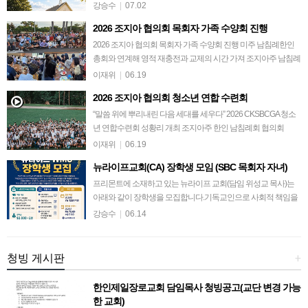
강승수
|
07.02
2026 조지아 협의회 목회자 가족 수양회 진행
2026 조지아 협의회 목회자 가족 수양회 진행 미주 남침례한인
총회와 연계해 영적 재충전과 교제의 시간 가져 조지아주 남침례
회 한인교회 협의회(회장 김데이빗 목사)는 지난 6월 8일부터 9
이재위
|
06.19
일까지 플로리다 올랜도에서 …
2026 조지아 협의회 청소년 연합 수련회
“말씀 위에 뿌리내린 다음 세대를 세우다” 2026 CKSBCGA 청소
년 연합수련회 성황리 개최 조지아주 한인 남침례회 협의회
(CKSBCGA)가 주최한 2026 청소년 연합수련회가 지난 5월 26일
이재위
|
06.19
부터 29일까지 …
뉴라이프교회(CA) 장학생 모임 (SBC 목회자 자녀)
프리몬트에 소재하고 있는 뉴라이프 교회(담임 위성교 목사)는
아래와 같이 장학생을 모집합니다.기독교인으로 사회적 책임을
중요시 여기는 뉴라이프 교회는 학생들에게 장학금을 수여함으
강승수
|
06.14
로 책임감 있는 교회로 사회에 긍정적인…
청빙 게시판
+
한인제일장로교회 담임목사 청빙공고(교단 변경 가능
한 교회)