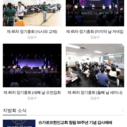
제 45차 정기총회 (식사와 교제)
제 45차 정기총회 (마지막 날 저녁집
회 & 청소년축제)
강승수
강승수
제 45차 정기총회 (세째 날 오전집회
제 45차 정기총회 (둘째 날 세미나)
& 회순)
강승수
강승수
지방회 소식
+
슈가로프한인교회 창립 50주년 기념 감사예배