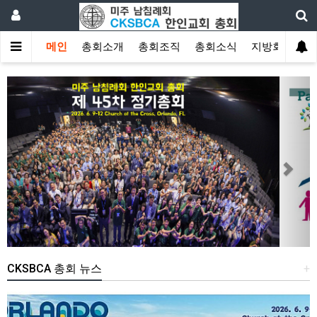
메인
총회소개
총회조직
총회소식
지방회
게
Previous
Next
CKSBCA 총회 뉴스
+