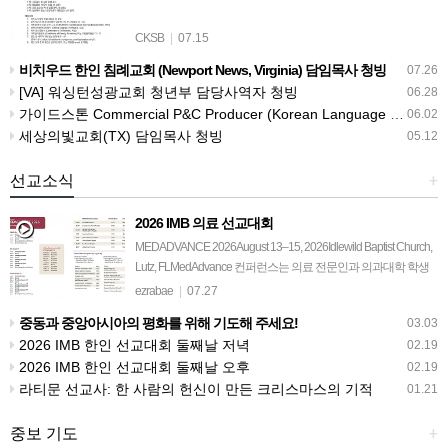
CKSB
|
07.15
비치우드 한인 침례교회 (Newport News, Virginia) 담임목사 청빙
07.26
[VA] 워싱턴성광교회 청년부 담당사역자 청빙
06.28
가이드스톤 Commercial P&C Producer (Korean Language Specialist)
06.02
세상의빛교회(TX) 담임목사 청빙
05.12
선교소식
+
2026 IMB 의료 선교대회
MEDADVANCE 2026August 13–15, 2026Idlewild Baptist Church,
Lutz, FLMedAdvance 컨퍼런스는 의료 전문인과 의과대학 학생
들, 교회 지도자들, 그리고 의료 선교에…
ezrabae
|
07.27
중동과 중앙아시아의 평화를 위해 기도해 주세요!
03.03
2026 IMB 한인 선교대회 둘째날 저녁
02.19
2026 IMB 한인 선교대회 둘째날 오후
02.19
라티문 선교사: 한 사람의 헌신이 만든 크리스마스의 기적
01.21
중보 기도
+