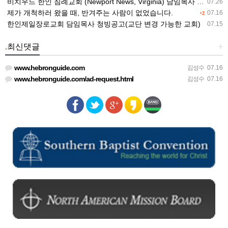
비치우드 한인 침례교회 (Newport News, Virginia) 담임목사 청빙
07.26
제가 개척하러 왔을 때, 반겨주는 사람이 없었습니다.
07.16
+2
한인제일장로교회 담임목사 청빙공고(교단 변경 가능한 교회)
07.15
.최신댓글
+
www.hebronguide.com
김성수
07.16
www.hebronguide.com/ad-request.html
김성수
07.16