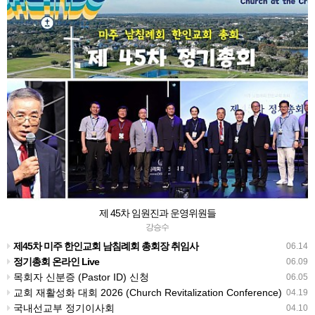
제 45차 임원진과 운영위원들
강승수
제45차 미주 한인교회 남침례회 총회장 취임사
06.14
정기총회 온라인 Live
06.09
목회자 신분증 (Pastor ID) 신청
06.05
교회 재활성화 대회 2026 (Church Revitalization Conference)
04.19
국내선교부 정기이사회
04.10