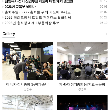
담임목사 정기 신임투표 제도에 대한 폐지 권고안
06.17
2026년 교육부 세미나
06.03
총회주일 (6.7) - 총회를 위해 기도해 주세요
06.02
2026 목회코칭 네트워크 컨퍼런스 & 클리닉
05.28
2026년 총회장 & 제 1부총회장 후보
05.19
Gallery
+
제 45차 정기총회 (등록과 준비)
제 45차 정기총회 (신학교 동문회
등)
강승수
강승수