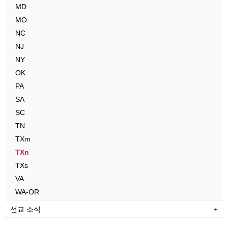
MD
MO
NC
NJ
NY
OK
PA
SA
SC
TN
TXm
TXn
TXs
VA
WA-OR
선교 소식