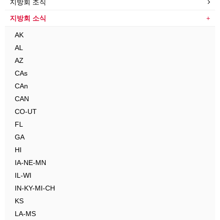
지방회 조직
지방회 소식
AK
AL
AZ
CAs
CAn
CAN
CO-UT
FL
GA
HI
IA-NE-MN
IL-WI
IN-KY-MI-CH
KS
LA-MS