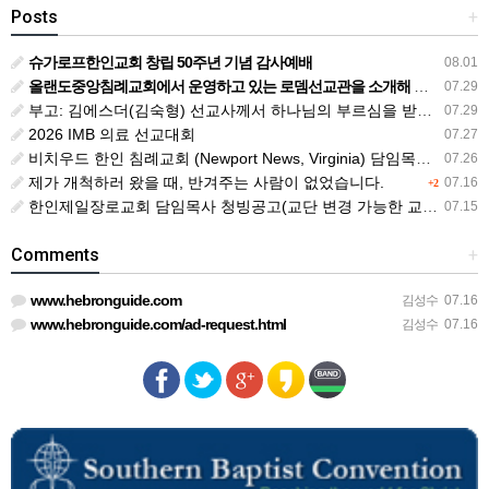
Posts
+
슈가로프한인교회 창립 50주년 기념 감사예배
08.01
올랜도중앙침례교회에서 운영하고 있는 로뎀선교관을 소개해 드립니다
07.29
부고: 김에스더(김숙형) 선교사께서 하나님의 부르심을 받았습니다.
07.29
2026 IMB 의료 선교대회
07.27
비치우드 한인 침례교회 (Newport News, Virginia) 담임목사 청빙
07.26
제가 개척하러 왔을 때, 반겨주는 사람이 없었습니다.
07.16
+2
한인제일장로교회 담임목사 청빙공고(교단 변경 가능한 교회)
07.15
Comments
+
www.hebronguide.com
김성수
07.16
www.hebronguide.com/ad-request.html
김성수
07.16