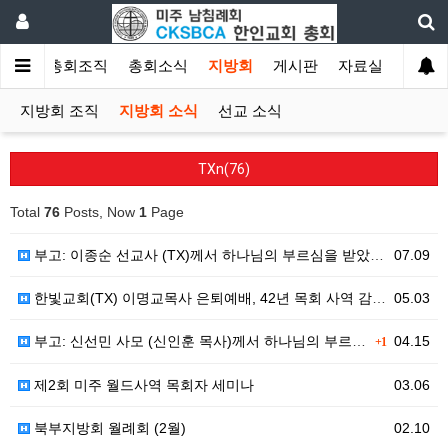
소개
총회조직
총회소식
지방회
게시판
자료실
지방회 조직
지방회 소식
선교 소식
TXn(76)
Total
76
Posts, Now
1
Page
부고: 이종순 선교사 (TX)께서 하나님의 부르심을 받았습니다.
07.09
한빛교회(TX) 이명교목사 은퇴예배, 42년 목회 사역 감사로 마무리
05.03
부고: 신선민 사모 (신인훈 목사)께서 하나님의 부르심을 받았습니다.
04.15
+1
제2회 미주 월드사역 목회자 세미나
03.06
북부지방회 월례회 (2월)
02.10