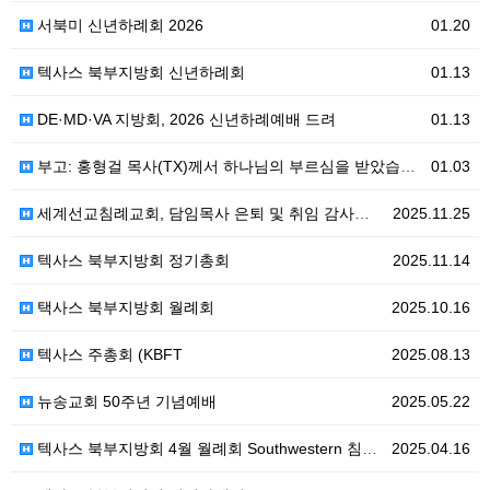
서북미 신년하례회 2026
01.20
텍사스 북부지방회 신년하례회
01.13
DE·MD·VA 지방회, 2026 신년하례예배 드려
01.13
부고: 홍형걸 목사(TX)께서 하나님의 부르심을 받았습니다.
01.03
세계선교침례교회, 담임목사 은퇴 및 취임 감사예배 드려 (이근무 목사 은퇴, 오희영 목사 취임)
2025.11.25
텍사스 북부지방회 정기총회
2025.11.14
택사스 북부지방회 월례회
2025.10.16
텍사스 주총회 (KBFT
2025.08.13
뉴송교회 50주년 기념예배
2025.05.22
텍사스 북부지방회 4월 월례회 Southwestern 침례신학교에서 열려
2025.04.16