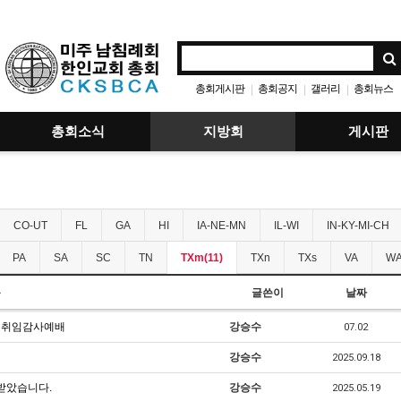
총회게시판
총회공지
갤러리
총회뉴스
|
|
|
총회소식
지방회
게시판
CO-UT
FL
GA
HI
IA-NE-MN
IL-WI
IN-KY-MI-CH
PA
SA
SC
TN
TXm(11)
TXn
TXs
VA
WA
목
글쓴이
날짜
사 취임감사예배
강승수
07.02
강승수
2025.09.18
 받았습니다.
강승수
2025.05.19