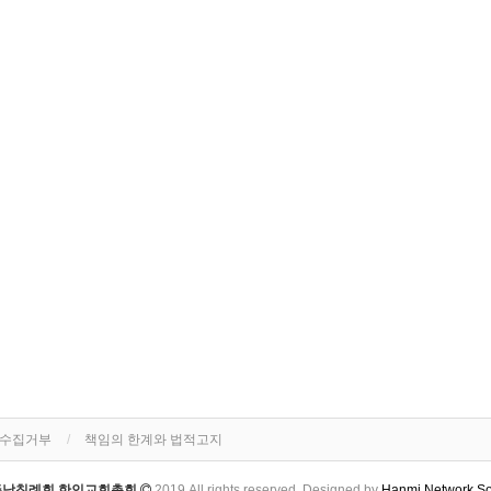
단수집거부
책임의 한계와 법적고지
주남침례회 한인교회총회
2019 All rights reserved. Designed by
Hanmi Network So