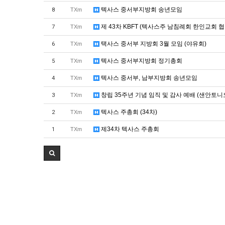
텍사스 중서부지방회 송년모임
8
TXm
제 43차 KBFT (텍사스주 남침례회 한인교회 
7
TXm
택사스 중서부 지방회 3월 모임 (야유회)
6
TXm
텍사스 중서부지방회 정기총회
5
TXm
텍사스 중서부, 남부지방회 송년모임
4
TXm
창립 35주년 기념 임직 및 감사 예배 (샌안토
3
TXm
텍사스 주총회 (34차)
2
TXm
제34차 텍사스 주총회
1
TXm