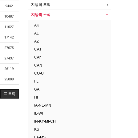
지방회 조직
9442
지방회 소식
10487
AK
11027
AL
17142
AZ
27075
CAs
CAn
27437
CAN
26119
CO-UT
25008
FL
GA
목록
HI
IA-NE-MN
IL-WI
IN-KY-MI-CH
KS
LA-MS