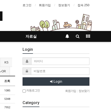
로그인
회원가입
정보찾기
접속 250
자료실
Login
KS
-OR
조회
Login
자동로그인
1085
회원가입
|
정보찾기
5348
Category
7952