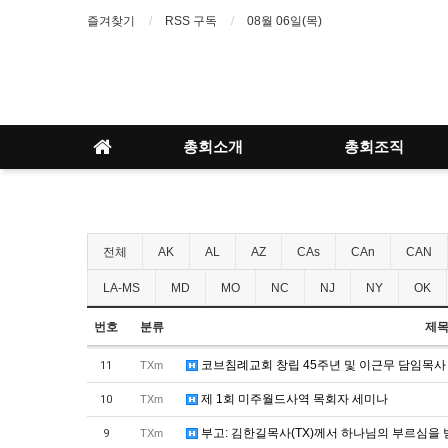
즐겨찾기
RSS 구독
08월 06일(목)
총회소개
총회조직
전체
AK
AL
AZ
CAs
CAn
CAN
LA-MS
MD
MO
NC
NJ
NY
OK
번호
분류
제
코브침례교회 창립 45주년 및 이근무 담임목
11
TXm
제 1회 미주월드사역 목회자 세미나
10
TXm
부고: 김한길목사(TX)께서 하나님의 부르심을
9
TXm