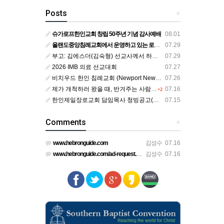
Posts
+
슈가로프한인교회 창립 50주년 기념 감사예배
08.01
올랜도중앙침례교회에서 운영하고 있는 로뎀선교관을 소개해 드립니다
07.29
부고: 김에스더(김숙형) 선교사께서 하나님의 부르심을 받았습니다.
07.29
2026 IMB 의료 선교대회
07.27
비치우드 한인 침례교회 (Newport News, Virginia) 담임목사 청빙
07.26
제가 개척하러 왔을 때, 반겨주는 사람이 없었습니다.
07.16
+2
한인제일장로교회 담임목사 청빙공고(교단 변경 가능한 교회)
07.15
Comments
+
www.hebronguide.com
김성수
07.16
www.hebronguide.com/ad-request.html
김성수
07.16