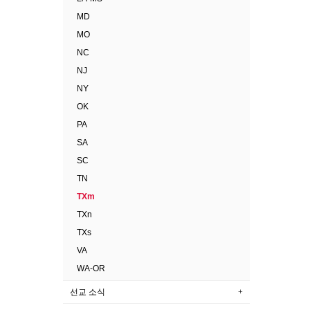
MD
MO
NC
NJ
NY
OK
PA
SA
SC
TN
TXm
TXn
TXs
VA
WA-OR
선교 소식