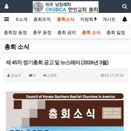
인
총회소개
총회조직
총회소식
지방회
게시판
자료
총회장 동정
총무 동정
총회 공지
총회 소식
총회 일정
총회 소식
제 45차 정기총회 공고 및 뉴스레터 (2026년 3월)
강승수
0
2,420
03.17 20:16