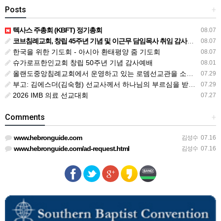
Posts
+
텍사스 주총회 (KBFT) 정기총회
08.07
코브침례교회, 창립 45주년 기념 및 이근무 담임목사 취임 감사예배 드려
08.07
한국을 위한 기도회 - 아시아 환태평양 줌 기도회
08.07
슈가로프한인교회 창립 50주년 기념 감사예배
08.01
올랜도중앙침례교회에서 운영하고 있는 로뎀선교관을 소개해 드립니다
07.29
부고: 김에스더(김숙형) 선교사께서 하나님의 부르심을 받았습니다.
07.29
2026 IMB 의료 선교대회
07.27
Comments
+
www.hebronguide.com
김성수
07.16
www.hebronguide.com/ad-request.html
김성수
07.16