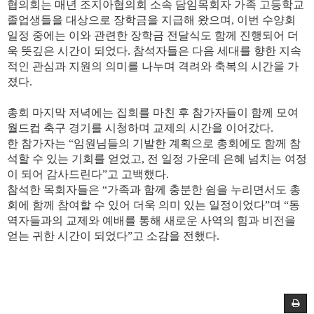
협의회는
매년
조지아협의회 소속 담임목회자 가족
고등학교
졸업생들을
대상으로
장학금을
지급해
왔으며
,
이번
수양회
일정
중에는
이와
관련한
장학금
전달식도
함께
진행
되어
더
욱
뜻깊은
시간이
되었다
.
참석자들은
다음
세대를
향한
지속
적인
관심과
지원의
의미를
나누며
격려와
축복의
시간을
가
졌다
.
총회
마지막
저녁에는
집회를
마친
후
참가자들이
함께
모여
월드컵
축구
경기를
시청하며
교제의
시간을
이어갔다
.
한
참가자는
“
임원님들의
기발한
계획으로
총회에도
함께
참
석할
수
있는
기회를
얻었고
,
전
일정
가운데
은혜
넘치는
여정
이
되어
감사드린다
”
고
고백했다
.
참석한
목회자들은
“
가족과
함께
충분한
쉼을
누리면서도
총
회에
함께
참여할
수
있어
더욱
의미
있는
일정이었다
”
며
“
동
역자들과의
교제와
예배를
통해
새로운
사역의
힘과
비전을
얻는
귀한
시간이
되었다
”
고
소감을
전했다
.