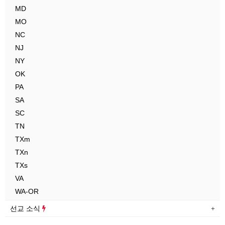
MD
MO
NC
NJ
NY
OK
PA
SA
SC
TN
TXm
TXn
TXs
VA
WA-OR
선교 소식