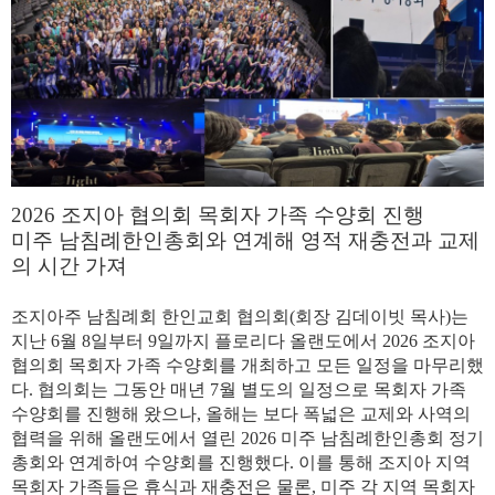
2026
조지아
협의회
목회자
가족
수양회
진행
미주
남침례한인총회와
연계해
영적
재충전과
교제
의
시간
가져
조지아주
남침례회
한인교회
협의회(회장 김데이빗 목사)는
지난
6
월
8
일부터
9
일까지
플로리다
올랜도에서
2026
조지아
협의회
목회자
가족
수양회
를
개최하고
모든
일정을
마무리했
다
.
협의회는
그동안
매년
7
월
별도의
일정으로
목회자
가족
수양회를
진행해
왔으나
,
올해는
보다
폭넓은
교제와
사역의
협력을
위해
올랜도에서
열린
2026
미주
남침례한인총회
정기
총회와
연계하여
수양회를
진행했다
.
이를
통해
조지아
지역
목회자
가족들은
휴식과
재충전은
물론
,
미주
각
지역
목회자