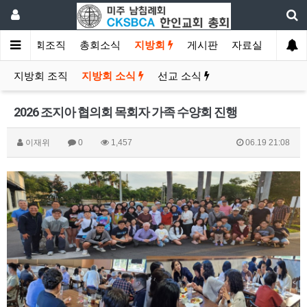
소개
총회조직
총회소식
지방회
게시판
자료실
지방회 조직
지방회 소식
선교 소식
2026 조지아 협의회 목회자 가족 수양회 진행
이재위
0
1,457
06.19 21:08