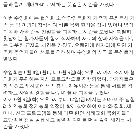
들과
함께
예배하며
교제하는
뜻깊은
시간을
가졌다
.
이번
수양회에는
협의회
소속
담임목회자
가족과
은퇴목사
가
족
등
약
70
명이
참석
하여
바쁜
목회
현장을
잠시
벗어나
영적
회복과
가족
간의
친밀함을
회복하는
시간을
보냈다
.
특별히
첫날에는
참가자들이
함께
식사하며
서로의
삶과
사역을
나누
는
따뜻한
교제의
시간을
가졌고
,
오랜만에
한자리에
모인
가
족과
동역자들이
서로를
격려하며
수양회의
시작을
은혜롭게
열었다
.
수양회는
6
월
8
일
(
월
)
부터
6
월
9
일
(
화
)
오후
5
시까지
조지아
협
의회가
주관하는
자체
프로그램으로
진행되었다
.
참가자들은
가족
친교와
해변에서의
휴식
,
자유시간
등을
통해
서로를
격
려하고
사역의
경험을
나누며
쉼과
회복을
누렸다
.
이어
6
월
9
일
(
화
)
오후
5
시부터
12
일
(
금
)
까지는
2026
미주
남침
례한인총회
정기총회
일정에
함께
참여하여
예배와
집회
,
세
미나
,
친교
프로그램을
통해
미주
한인
침례교회
목회자들과
교단의
비전을
공유하고
동역의
의미를
더욱
깊이
새기는
시
간을
가졌다
.