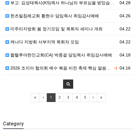
부고: 김성태목사(KS)께서 하나님의 부르심을 받았습니다.
04.28
헌츠빌침례교회 황현수 담임목사 취임감사예배
04.26
미주리지방회 봄 정기모임 및 목회자 세미나 개최
04.22
캐나다 지방회 서부지역 목회자 모임
04.22
할렐루야한인교회(CA) 박종걸 담임목사 취임감사예배
04.18
2026 조지아 협의회 예수 복음 비전 축제 핵심 말씀 및 강사 메시지 안내
04.16
+1
1
2
3
4
5
Category