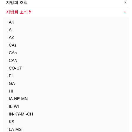
지방회 조직
지방회 소식
AK
AL
AZ
CAs
CAn
CAN
CO-UT
FL
GA
HI
IA-NE-MN
IL-WI
IN-KY-MI-CH
KS
LA-MS