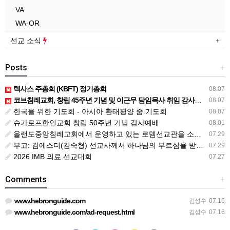
VA
WA-OR
선교 소식
Posts
+
텍사스 주총회 (KBFT) 정기총회
08.07
코브침례교회, 창립 45주년 기념 및 이근무 담임목사 취임 감사예배 드려
08.07
한국을 위한 기도회 - 아시아 환태평양 줌 기도회
08.07
슈가로프한인교회 창립 50주년 기념 감사예배
08.01
올랜도중앙침례교회에서 운영하고 있는 로뎀선교관을 소개해 드립니다
07.29
부고: 김에스더(김숙형) 선교사께서 하나님의 부르심을 받았습니다.
07.29
2026 IMB 의료 선교대회
07.27
Comments
+
www.hebronguide.com
김성수
07.16
www.hebronguide.com/ad-request.html
김성수
07.16