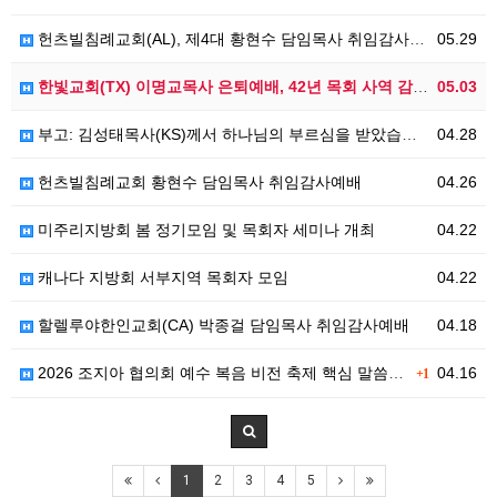
헌츠빌침례교회(AL), 제4대 황현수 담임목사 취임감사예배 드려
05.29
한빛교회(TX) 이명교목사 은퇴예배, 42년 목회 사역 감사로 마무리
05.03
부고: 김성태목사(KS)께서 하나님의 부르심을 받았습니다.
04.28
헌츠빌침례교회 황현수 담임목사 취임감사예배
04.26
미주리지방회 봄 정기모임 및 목회자 세미나 개최
04.22
캐나다 지방회 서부지역 목회자 모임
04.22
할렐루야한인교회(CA) 박종걸 담임목사 취임감사예배
04.18
2026 조지아 협의회 예수 복음 비전 축제 핵심 말씀 및 강사 메시지 안내
04.16
+1
1
2
3
4
5