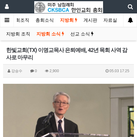
소개
총회조직
총회소식
지방회
게시판
자료실
지방회 조직
지방회 소식
선교 소식
한빛교회(TX) 이명교목사 은퇴예배, 42년 목회 사역 감
사로 마무리
강승수
0
2,900
05.03 17:25