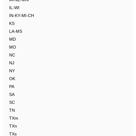
IL-WI
IN-KY-MI-CH
KS
LA-MS
MD
MO
NC
NJ
NY
OK
PA
SA
SC
TN
TXm
TXn
TXs