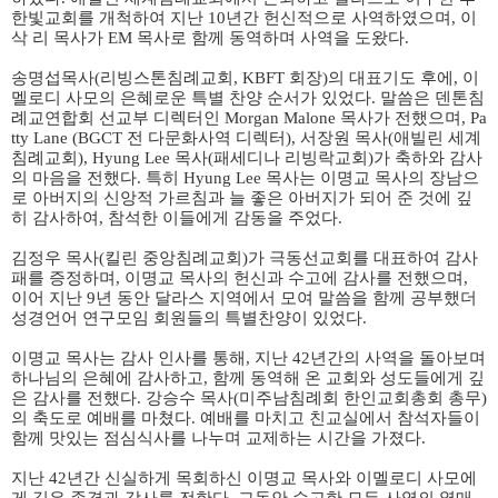
한빛교회를 개척하여 지난
10
년간 헌신적으로 사역하였으며
,
이
삭 리 목사가
EM
목사로 함께 동역하며 사역을 도왔다
.
송명섭목사
(
리빙스톤침례교회
, KBFT
회장
)
의 대표기도 후에
,
이
멜로디 사모의 은혜로운 특별 찬양 순서가 있었다
.
말씀은 덴톤침
례교연합회 선교부 디렉터인
Morgan Malone
목사가 전했으며
, Pa
tty Lane (BGCT
전 다문화사역 디렉터
),
서장원 목사
(
애빌린 세계
침례교회
), Hyung Lee
목사
(
패세디나 리빙락교회
)
가 축하와 감사
의 마음을 전했다
.
특히
Hyung Lee
목사는 이명교 목사의 장남으
로 아버지의 신앙적 가르침과 늘 좋은 아버지가 되어 준 것에 깊
히 감사하여
,
참석한 이들에게 감동을 주었다
.
김정우 목사
(
킬린 중앙침례교회
)
가 극동선교회를 대표하여 감사
패를 증정하며
,
이명교 목사의 헌신과 수고에 감사를 전했으며
,
이어 지난
9
년 동안 달라스 지역에서 모여 말씀을 함께 공부했더
성경언어 연구모임 회원들의 특별찬양이 있었다
.
이명교 목사는 감사 인사를 통해
,
지난
42
년간의 사역을 돌아보며
하나님의 은혜에 감사하고
,
함께 동역해 온 교회와 성도들에게 깊
은 감사를 전했다
.
강승수 목사
(
미주남침례회 한인교회총회 총무
)
의 축도로 예배를 마쳤다
.
예배를 마치고 친교실에서 참석자들이
함께 맛있는 점심식사를 나누며 교제하는 시간을 가졌다
.
지난
42
년간 신실하게 목회하신 이명교 목사와 이멜로디 사모에