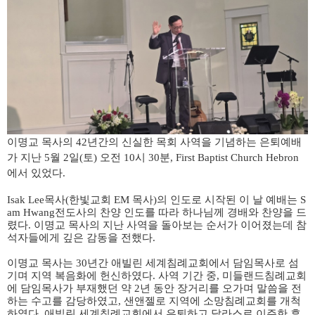
이명교 목사의
42
년간의 신실한 목회 사역을 기념하는 은퇴예배
가 지난
5
월
2
일
(
토
)
오전
10
시
30
분
, First Baptist Church Hebron
에서 있었다
.
Isak Lee
목사
(
한빛교회
EM
목사
)
의 인도로 시작된 이 날 예배는
S
am Hwang
전도사의 찬양 인도를 따라 하나님께 경배와 찬양을 드
렸다
.
이명교 목사의 지난 사역을 돌아보는 순서가 이어졌는데 참
석자들에게 깊은 감동을 전했다
.
이명교 목사는
30
년간 애빌린 세계침례교회에서 담임목사로 섬
기며 지역 복음화에 헌신하였다
.
사역 기간 중
,
미들랜드침례교회
에 담임목사가 부재했던 약
2
년 동안 장거리를 오가며 말씀을 전
하는 수고를 감당하였고
,
샌앤젤로 지역에 소망침례교회를 개척
하였다
.
애빌린 세계침례교회에서 은퇴하고 달라스로 이주한 후