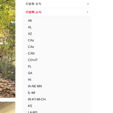
지방회 조직
지방회 소식
AK
AL
AZ
CAs
CAn
CAN
CO-UT
FL
GA
HI
IA-NE-MN
IL-WI
IN-KY-MI-CH
KS
LA-MS