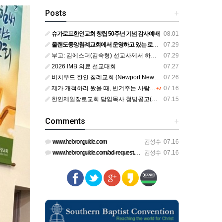
Posts
+
슈가로프한인교회 창립 50주년 기념 감사예배
08.01
올랜도중앙침례교회에서 운영하고 있는 로뎀선교관을 소개해 드립니다
07.29
부고: 김에스더(김숙형) 선교사께서 하나님의 부르심을 받았습니다.
07.29
2026 IMB 의료 선교대회
07.27
비치우드 한인 침례교회 (Newport News, Virginia) 담임목사 청빙
07.26
제가 개척하러 왔을 때, 반겨주는 사람이 없었습니다.
07.16
+2
한인제일장로교회 담임목사 청빙공고(교단 변경 가능한 교회)
07.15
Comments
+
www.hebronguide.com
김성수
07.16
www.hebronguide.com/ad-request.html
김성수
07.16