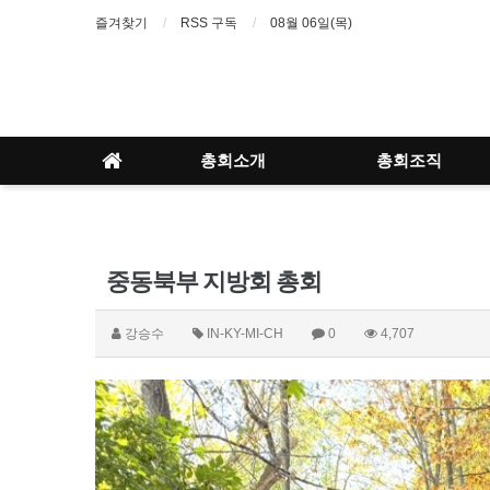
즐겨찾기
RSS 구독
08월 06일(목)
총회소개
총회조직
중동북부 지방회 총회
강승수
IN-KY-MI-CH
0
4,707