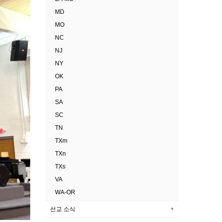
MD
MO
NC
NJ
NY
OK
PA
SA
SC
TN
TXm
TXn
TXs
VA
WA-OR
선교 소식