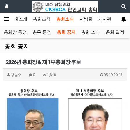
인
총회소개
총회조직
총회소식
지방회
게시판
자료
총회장 동정
총무 동정
총회 공지
총회 소식
총회 일정
총회 공지
2026년 총회장 & 제 1부총회장 후보
강승수
0
1,648
05.19 00:16