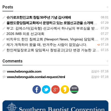
Posts
+
슈가로프한인교회 창립 50주년 기념 감사예배
08.01
올랜도중앙침례교회에서 운영하고 있는 로뎀선교관을 소개해 드립니다
07.29
부고: 김에스더(김숙형) 선교사께서 하나님의 부르심을 받았습니다.
07.29
2026 IMB 의료 선교대회
07.27
비치우드 한인 침례교회 (Newport News, Virginia) 담임목사 청빙
07.26
제가 개척하러 왔을 때, 반겨주는 사람이 없었습니다.
07.16
+2
한인제일장로교회 담임목사 청빙공고(교단 변경 가능한 교회)
07.15
Comments
+
www.hebronguide.com
김성수
07.16
www.hebronguide.com/ad-request.html
김성수
07.16