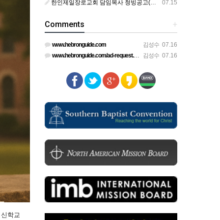
한인제일장로교회 담임목사 청빙공고(교단 변경 가능한 교회)
07.15
Comments
+
www.hebronguide.com
김성수
07.16
www.hebronguide.com/ad-request.html
김성수
07.16
 신학교