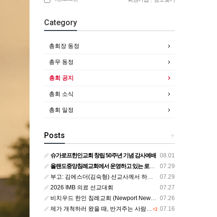
Category
총회장 동정
총무 동정
총회 공지
총회 소식
총회 일정
Posts
+
슈가로프한인교회 창립 50주년 기념 감사예배
08.01
올랜도중앙침례교회에서 운영하고 있는 로뎀선교관을 소개해 드립니다
07.29
부고: 김에스더(김숙형) 선교사께서 하나님의 부르심을 받았습니다.
07.29
2026 IMB 의료 선교대회
07.27
비치우드 한인 침례교회 (Newport News, Virginia) 담임목사 청빙
07.26
제가 개척하러 왔을 때, 반겨주는 사람이 없었습니다.
07.16
+2