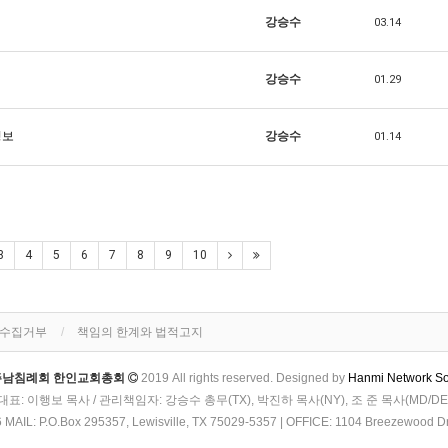
강승수
03.14
강승수
01.29
정보
강승수
01.14
3
4
5
6
7
8
9
10
단수집거부
책임의 한계와 법적고지
주남침례회 한인교회총회
2019 All rights reserved. Designed by
Hanmi Network So
대표: 이행보 목사 / 관리책임자: 강승수 총무(TX), 박진하 목사(NY), 조 준 목사(MD/DE
IL: P.O.Box 295357, Lewisville, TX 75029-5357 | OFFICE: 1104 Breezewood Dri