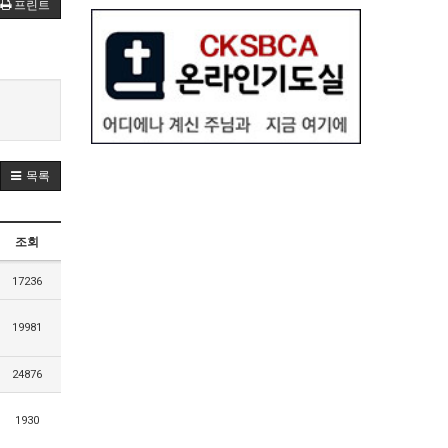
프린트
목록
조회
17236
19981
24876
1930