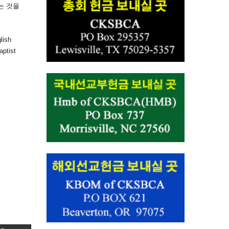
하는 것
을
lish
aptist