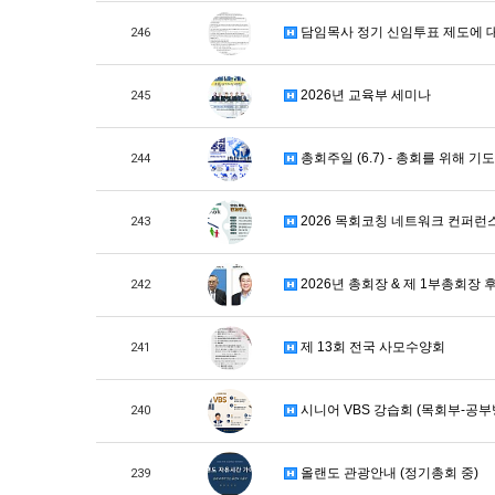
담임목사 정기 신임투표 제도에 
246
2026년 교육부 세미나
245
총회주일 (6.7) - 총회를 위해 기
244
2026 목회코칭 네트워크 컨퍼런스
243
2026년 총회장 & 제 1부총회장 
242
제 13회 전국 사모수양회
241
시니어 VBS 강습회 (목회부-공부
240
올랜도 관광안내 (정기총회 중)
239