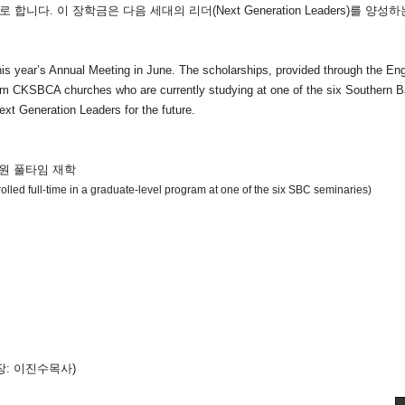
로 합니다. 이 장학금은
다음 세대의 리더(Next Generation Leaders)를 양성
this year’s Annual Meeting in June.
The scholarships, provided through the Eng
 from CKSBCA churches
who are currently studying at one of the
six Southern B
Next Generation Leaders
for the future.
학원 풀타임 재학
ed full-time in a graduate-level program at one of the six SBC seminaries)
장: 이진수목사)