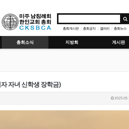
총회게시판
총회공지
갤러리
총회뉴스
|
|
|
총회소식
지방회
게시판
ip (목회자 자녀 신학생 장학금)
2025.05.