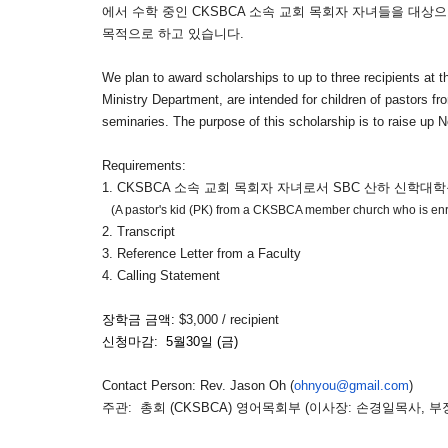
에서 수학 중인 CKSBCA 소속 교회 목회자 자녀들
을 대상으
목적으로 하고 있습니다.
We plan to award scholarships to up to three recipients at 
Ministry Department, are intended
for children of pastors
seminaries.
The purpose of this scholarship is to
raise up 
Requirements:
1. CKSBCA 소속 교회 목회자 자녀로서 SBC 산하 신학대
(A pastor's kid (PK) from a CKSBCA member church who is enroll
2. Transcript
3. Reference Letter from a Faculty
4. Calling Statement
장학금 금액:
$3,000 / recipient
신청마감: 5월30일 (금)
Contact Person: Rev. Jason Oh (
ohnyou@gmail.com
)
주관: 총회 (CKSBCA) 영어목회부 (이사장: 손경일목사, 부