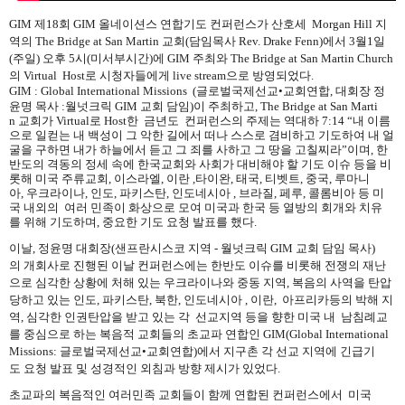
GIM
제
18
회
GIM
올네이션스
연합기도
컨퍼런스가
산호세
Morgan Hill
지
역의
The Bridge at San Martin
교회
(
담임목사
Rev. Drake Fenn)
에서
3
월
1
일
(
주일
)
오후
5
시
(
미서부시간
)
에
GIM
주최와
The Bridge at San Martin Church
의
Virtual
Host
로
시청자들에게
live stream
으로
방영되었다
.
GIM : Global International Missions (
글로벌국제선교
•
교회연합
,
대회장
정
윤명
목사
:
월넛크릭
GIM
교회
담임
)
이
주최하고
,
The Bridge at San Marti
n
교회가
Virtual
로
Host
한
금년도
컨퍼런스의
주제는
역대하
7:14 “
내
이름
으로
일컫는
내
백성이
그
악한
길에서
떠나
스스로
겸비하고
기도하여
내
얼
굴을
구하면
내가
하늘에서
듣고
그
죄를
사하고
그
땅을
고칠찌라
”
이며
,
한
반도의
격동의
정세
속에
한국교회와
사회가
대비해야
할
기도
이슈
등을
비
롯해
미국
주류교회
,
이스라엘
,
이란
,
타이완
,
태국
,
티벳트
,
중국
,
루마니
아
,
우크라이나
,
인도
,
파키스탄
,
인도네시아
,
브라질
,
페루
,
콜롬비아 등
미
국
내외의
여러
민족이
화상으로
모여
미국과
한국
등
열방의
회개와
치유
를
위해
기도하며
,
중요한
기도
요청
발표를
했다
.
이날
,
정윤명
대회장
(
샌프란시스코
지역
-
월넛크릭
GIM
교회
담임
목사
)
의
개회사로
진행된
이날
컨퍼런스에는
한반도
이슈를
비롯해
전쟁의
재난
으로
심각한
상황에
처해
있는
우크라이나와
중동
지역
,
복음의
사역을
탄압
당하고
있는
인도
,
파키스탄
,
북한
,
인도네시아
,
이란
,
아프리카등의
박해
지
역
,
심각한
인권탄압을
받고
있는
각
선교지역
등을
향한
미국
내
남침례교
를
중심으로
하는
복음적
교회들의
초교파
연합인
GIM(Global International
Missions:
글로벌국제선교
•
교회연합
)
에서
지구촌
각
선교
지역에
긴급기
도
요청
발표
및
성경적인
외침과
방향
제시가
있었다
.
초교파의
복음적인
여러민족
교회들이
함께
연합된
컨퍼런스에서
미국