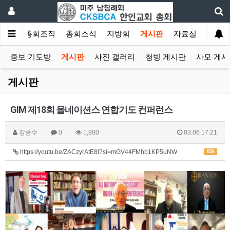
소개
총회조직
총회소식
지방회
게시판
자료실
중보 기도방
게시판
사진 갤러리
청빙 게시판
사모 게시
게시판
GIM 제18회 올네이션스 연합기도 컨퍼런스
강승수
0
1,800
03.06 17:21
https://youtu.be/ZACzyrAtE8I?si=mGV44FMhb1KP5uNW
656