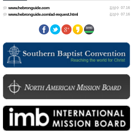
www.hebronguide.com
김성수
07.16
www.hebronguide.com/ad-request.html
김성수
07.16