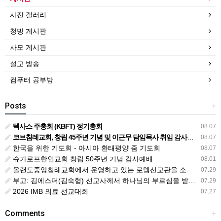
사진 갤러리
청빙 게시판
사모 게시판
설교 방송
컴푸터 공부방
Posts
+
텍사스 주총회 (KBFT) 정기총회
08.07
코브침례교회, 창립 45주년 기념 및 이근무 담임목사 취임 감사예배 드려
08.07
한국을 위한 기도회 - 아시아 환태평양 줌 기도회
08.07
슈가로프한인교회 창립 50주년 기념 감사예배
08.01
올랜도중앙침례교회에서 운영하고 있는 로뎀선교관을 소개해 드립니다
07.29
부고: 김에스더(김숙형) 선교사께서 하나님의 부르심을 받았습니다.
07.29
2026 IMB 의료 선교대회
07.27
Comments
+