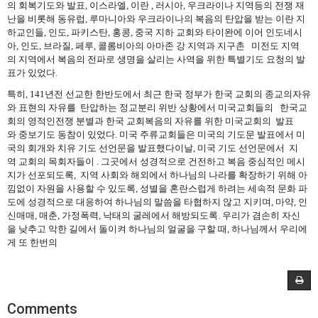
의
회복기도와
발표
,
이스라엘
,
이란
,
러시아
,
우크라이나
지역등의
전쟁
재
난을
비롯해
동유럽
,
루마니아와
우크라이나의 복음의
탄압을
받는
이란
지
하교인들
,
인도
,
파키스탄
,
홍콩
,
중국
지하
교회와
타이완에
이어
인도네시
아
,
인도
,
브라질
,
페루
,
콜롬비아의
아마존
강
지역과
지구촌
미전도
지역
의
지역에서
복음의
전파로
생명을
살리는
사역을
위한
특별기도
요청의
발
표가
있었다
.
특히
, 141
년전
선교한
한반도에서
최근
한국
정부가
한국
교회의
종교의자유
와 표현의 자유를
탄압하는 정교분리 위반 상황에서
미국교회들의
한국교
회의
영적인전쟁
분별과
한국
교회복음의
자유를
위한
미국교회의
발표
와
중보기도
동참이
있었다
.
미국
주류교회들은
미국의
기도문
발표에서
미
국의
회개와
치유
기도
선언문을
발표했다이날
,
미국
기도
선언문에서
지
역
교회의
목회자들이
.
그곳에서
성경적으로
건전하고
복음
중심적인
메시
지가
선포되
도록
,
지역
사회와
해외에서
하나님의
나라를
확장하기
위해
아
낌없이
자원을
사용할
수
있도록
,
성별을
혼란스럽게
하려는
세속적
문화
파
도에
성경적으로
대응하
여
하나님의
말씀을
타협하지
않고
지키며
,
마약
,
인
신매매
,
매춘
,
가정폭력
,
낙태의
굴레에서
해방되도록
.
우리가
겸손히
자신
을
낮추고
악한
길에
서
돌이켜
하나님의
얼굴을
구할
때
,
하나님께서
우리에
게
또
한
번의
Comments