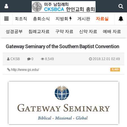
소개
총회조직
총회소식
지방회
게시판
자료실
성경공부
침례교자료
구약 자료
신약 자료
예배 자료
Gateway Seminary of the Southern Baptist Convention
CKSB
0
8,549
2018.12.01 02:49
http://www.gs.edu/
9,469