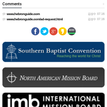
Comments
+
www.hebronguide.com
김성수
07.16
www.hebronguide.com/ad-request.html
김성수
07.16