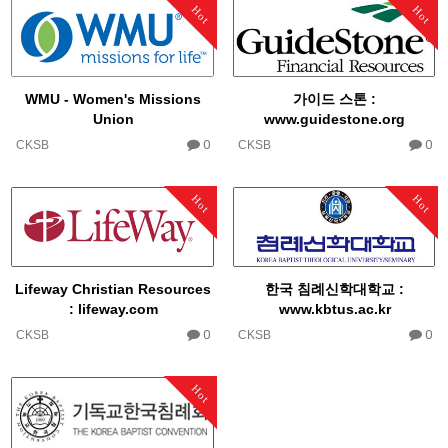
Hot
Hot
WMU - Women's Missions
가이드 스톤 :
Union
www.guidestone.org​
0
0
CKSB
CKSB
Hot
Hot
Lifeway Christian Resources
한국 침례신학대학교 :
: lifeway.com
www.kbtus.ac.kr
0
0
CKSB
CKSB
Hot