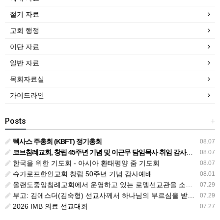
절기 자료
교회 행정
이단 자료
일반 자료
목회자료실
가이드라인
Posts
+
텍사스 주총회 (KBFT) 정기총회
08.07
코브침례교회, 창립 45주년 기념 및 이근무 담임목사 취임 감사예배 드려
08.07
한국을 위한 기도회 - 아시아 환태평양 줌 기도회
08.07
슈가로프한인교회 창립 50주년 기념 감사예배
08.01
올랜도중앙침례교회에서 운영하고 있는 로뎀선교관을 소개해 드립니다
07.29
부고: 김에스더(김숙형) 선교사께서 하나님의 부르심을 받았습니다.
07.29
2026 IMB 의료 선교대회
07.27