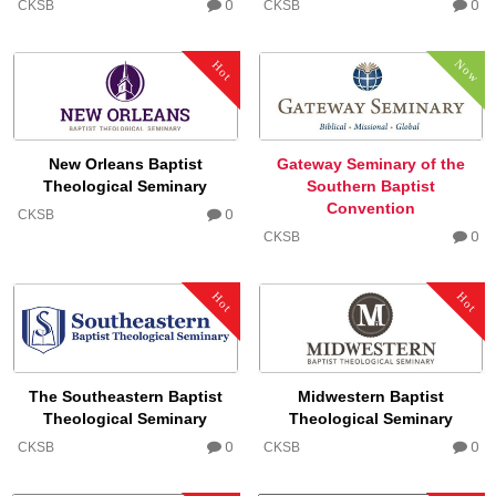
0
0
CKSB
CKSB
Now
Hot
New Orleans Baptist
Gateway Seminary of the
Theological Seminary
Southern Baptist
Convention
0
CKSB
0
CKSB
Hot
Hot
The Southeastern Baptist
Midwestern Baptist
Theological Seminary
Theological Seminary
0
0
CKSB
CKSB