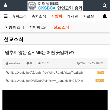
소개
총회조직
총회소식
지방회
게시판
자료실
지방회 조직
지방회 소식
선교 소식
선교소식
멈추지 않는 길 - IMB는 어떤 곳일까요?
ezrabae
0
2,671
2025.12.22 09:31
https://youtu.be/AZJophl_Yvg?si=eRaadyYLaVPsaBwh
999
https://youtu.be/QREybtXFufk?si=V_qpnqxMZHCZAX-0
1,113