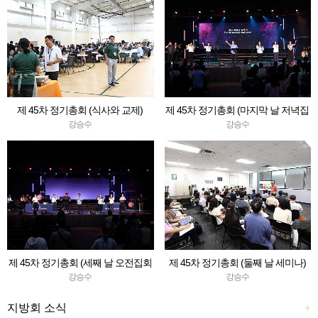
제 45차 정기총회 (식사와 교제)
제 45차 정기총회 (마지막 날 저녁집
회 & 청소년축제)
강승수
강승수
제 45차 정기총회 (세째 날 오전집회
제 45차 정기총회 (둘째 날 세미나)
& 회순)
강승수
강승수
지방회 소식
+