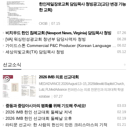
한인제일장로교회 담임목사 청빙공고(교단 변경 가능
한 교회)
CKSB
|
07.15
비치우드 한인 침례교회 (Newport News, Virginia) 담임목사 청빙
07.26
[VA] 워싱턴성광교회 청년부 담당사역자 청빙
06.28
가이드스톤 Commercial P&C Producer (Korean Language Specialist)
06.02
세상의빛교회(TX) 담임목사 청빙
05.12
선교소식
+
2026 IMB 의료 선교대회
MEDADVANCE 2026August 13–15, 2026Idlewild Baptist Church,
Lutz, FLMedAdvance 컨퍼런스는 의료 전문인과 의과대학 학생
들, 교회 지도자들, 그리고 의료 선교에…
ezrabae
|
07.27
중동과 중앙아시아의 평화를 위해 기도해 주세요!
03.03
2026 IMB 한인 선교대회 둘째날 저녁
02.19
2026 IMB 한인 선교대회 둘째날 오후
02.19
라티문 선교사: 한 사람의 헌신이 만든 크리스마스의 기적
01.21