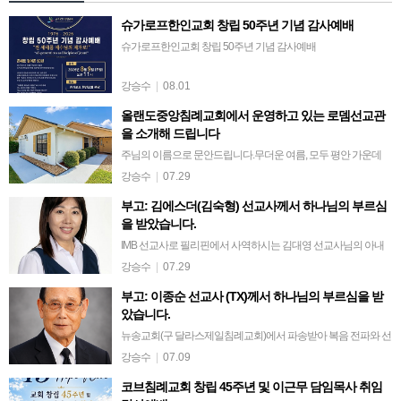
슈가로프한인교회 창립 50주년 기념 감사예배
슈가로프한인교회 창립 50주년 기념 감사예배
강승수
|
08.01
올랜도중앙침례교회에서 운영하고 있는 로뎀선교관
을 소개해 드립니다
주님의 이름으로 문안드립니다.무더운 여름, 모두 평안 가운데
지내고 계신지요?올랜도 중앙침례교회에서 운영하고 있는 로뎀
강승수
|
07.29
선교관을 소개해 드립니다.로뎀선교관은 사역의 현장에서 쉼 없
부고: 김에스더(김숙형) 선교사께서 하나님의 부르심
이 헌신하시다가 재충전의 시간이 필요한…
을 받았습니다.
IMB 선교사로 필리핀에서 사역하시는 김대영 선교사님의 아내
이신 에스더 선교사께서 64세의 일기로, 2026년 7월 15일(수) 새
강승수
|
07.29
벽 4시 12분, 하나님의 부르심을 받아 주님의 품에 안기셨다는 안
부고: 이종순 선교사 (TX)께서 하나님의 부르심을 받
타까운 소식을 전해…
았습니다.
뉴송교회(구 달라스제일침례교회)에서 파송받아 복음 전파와 선
교에 헌신하신 이종순 선교사님께서 1988년부터 1995년까지 파
강승수
|
07.09
라과이와 우즈베키스탄에서 사역하신 후, 7월 7일(화), 향년 91세
코브침례교회 창립 45주년 및 이근무 담임목사 취임
로 하나님의 부르심을 받…