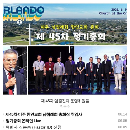
제 45차 임원진과 운영위원들
강승수
제45차 미주 한인교회 남침례회 총회장 취임사
06.14
정기총회 온라인 Live
06.09
목회자 신분증 (Pastor ID) 신청
06.05