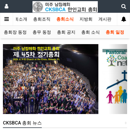
인
총회소개
총회조직
총회소식
지방회
게시판
자료
총회장 동정
총무 동정
총회 공지
총회 소식
총회 일정
Previous
Next
CKSBCA 총회 뉴스
+