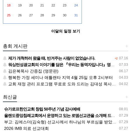
18
19
20
21
22
23
24
25
26
27
28
29
30
31
이달의 일정 보기
총회 게시판
+
제가 개척하러 왔을 때, 반겨주는 사람이 없었습니다.
07.16
+2
워싱턴성광교회의 이야기를 담은 『우리는 동역자입니다』영문판 『The God I Met』
07.03
김은복목사 간증집 (영문판)
06.17
행복한 가정 세미나 애틀랜타 지역 4월 25일 오후 2시부터
04.03
교회 재정 관리 프로그램 무료로 도와 드리는 김대성 목사님의 사랑
04.02
최신글
+
슈가로프한인교회 창립 50주년 기념 감사예배
08.01
올랜도중앙침례교회에서 운영하고 있는 로뎀선교관을 소개해 드립니다
07.29
부고: 김에스더(김숙형) 선교사께서 하나님의 부르심을 받았습니다.
07.29
2026 IMB 의료 선교대회
07.27