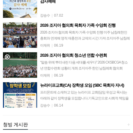
감사예배
강승수
|
07.02
2026 조지아 협의회 목회자 가족 수양회 진행
2026 조지아 협의회 목회자 가족 수양회 진행 미주 남침례한인
총회와 연계해 영적 재충전과 교제의 시간 가져 조지아주 남침례
회 한인교회 협의회(회장 김데이빗 목사)는 지난 6월 8일부터 9
이재위
|
06.19
일까지 플로리다 올랜도에서 …
2026 조지아 협의회 청소년 연합 수련회
“말씀 위에 뿌리내린 다음 세대를 세우다” 2026 CKSBCGA 청소
년 연합수련회 성황리 개최 조지아주 한인 남침례회 협의회
(CKSBCGA)가 주최한 2026 청소년 연합수련회가 지난 5월 26일
이재위
|
06.19
부터 29일까지 …
뉴라이프교회(CA) 장학생 모임 (SBC 목회자 자녀)
프리몬트에 소재하고 있는 뉴라이프 교회(담임 위성교 목사)는
아래와 같이 장학생을 모집합니다.기독교인으로 사회적 책임을
중요시 여기는 뉴라이프 교회는 학생들에게 장학금을 수여함으
강승수
|
06.14
로 책임감 있는 교회로 사회에 긍정적인…
청빙 게시판
+