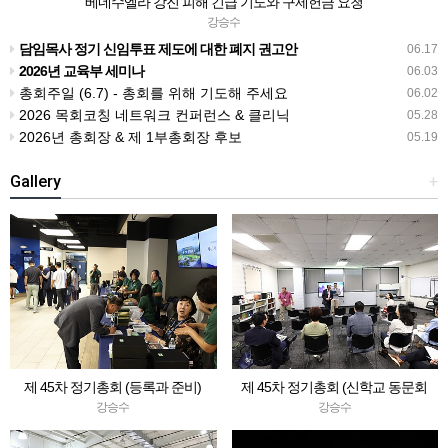
베네수엘라 강진 피해 긴급 기도와 구제헌금 요청
강승수
담임목사 정기 신임투표 제도에 대한 폐지 권고안
06.17
2026년 교육부 세미나
06.03
총회주일 (6.7) - 총회를 위해 기도해 주세요
06.02
2026 목회코칭 네트워크 컨퍼런스 & 클리닉
05.28
2026년 총회장 & 제 1부총회장 후보
05.19
Gallery
+
제 45차 정기총회 (등록과 준비)
제 45차 정기총회 (신학교 동문회
등)
강승수
강승수